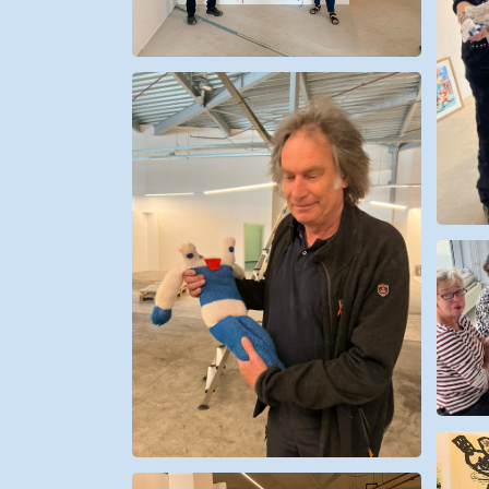
Programma
Onderwijs
Blijgoedplein
Doe mee
Bezoekers
Parking
Over ons
Art Brut
Nieuws
ANBI
Fotoalbums