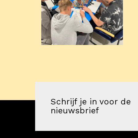
Programma
Onderwijs
Blijgoedplein
Doe mee
Bezoekers
Parking
Over ons
Schrijf je in voor de
Art Brut
nieuwsbrief
Nieuws
ANBI
Fotoalbums