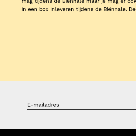
mag tijdens de Biënnale maar je mag er oo
in een box inleveren tijdens de Biënnale. De