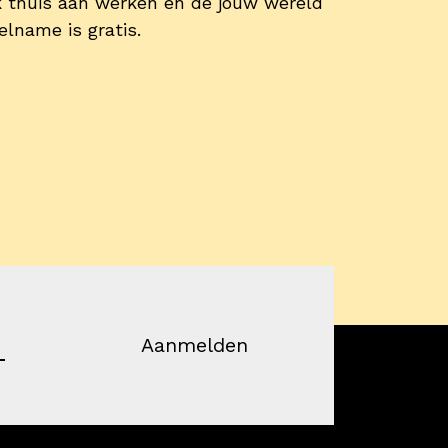
k thuis aan werken en de jouw wereld
elname is gratis.
Aanmelden