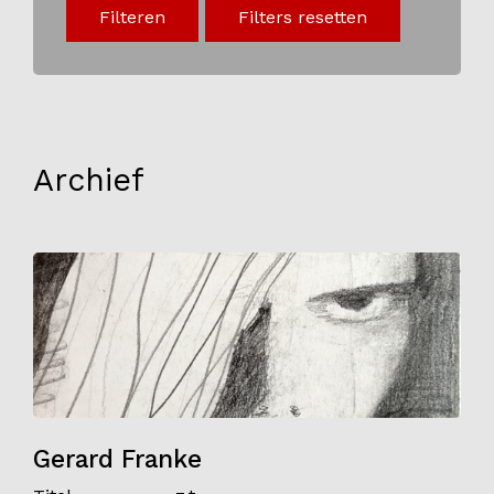
Filteren
Filters resetten
Onderwijs
Blijgoedplein
Doe mee
Bezoekers
Archief
Parking
Over ons
Art Brut
Nieuws
ANBI
Fotoalbums
Partners
Gerard Franke
Vrijwilligers