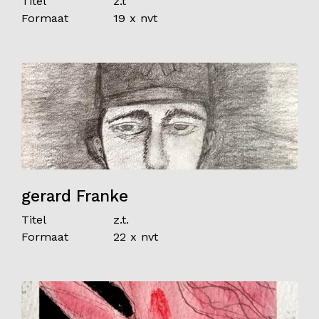
Titel
z.t
Formaat
19 x nvt
Contact
gerard Franke
Titel
z.t.
Formaat
22 x nvt