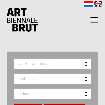
Home
Exposanten
2026
Archief
Programma