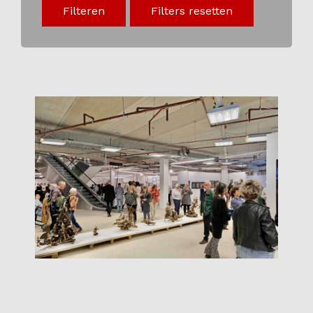
Filteren
Filters resetten
Onderwijs
Blijgoedplein
Doe mee
Bezoekers
Parking
Over ons
Art Brut
Nieuws
ANBI
Fotoalbums
Partners
Vrijwilligers