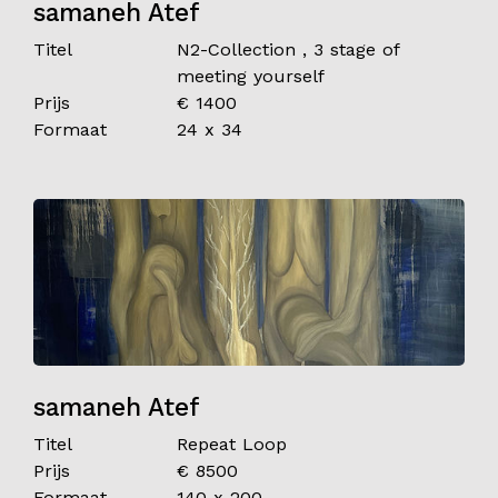
samaneh Atef
Titel
N2-Collection , 3 stage of
meeting yourself
Prijs
€ 1400
Formaat
24 x 34
samaneh Atef
Titel
Repeat Loop
Prijs
€ 8500
Formaat
140 x 200