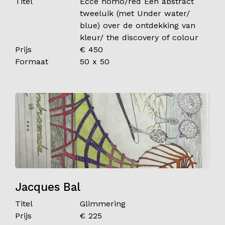
Titel
Ecce homo/red Een abstract
tweeluik (met Under water/
blue) over de ontdekking van
kleur/ the discovery of colour
Prijs
€ 450
Formaat
50 x 50
Jacques Bal
Titel
Glimmering
Prijs
€ 225