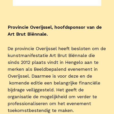
Onderwijs
Blijgoedplein
Doe mee
Provincie Overijssel, hoofdsponsor van de
Art Brut Biënnale.
Bezoekers
Parking
De provincie Overijssel heeft besloten om de
kunstmanifestatie Art Brut Biënnale die
Over ons
sinds 2012 plaats vindt in Hengelo aan te
merken als Beeldbepalend evenement in
Art Brut
Overijssel. Daarmee is voor deze en de
Nieuws
komende editie een belangrijke financiële
ANBI
bijdrage veiliggesteld. Het geeft de
Fotoalbums
organisatie de mogelijkheid om verder te
Partners
professionaliseren om het evenement
toekomstbestendig te maken.
Vrijwilligers