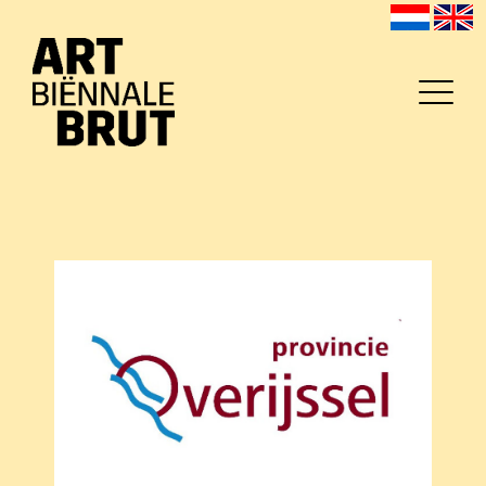
Home
Exposanten
2026
Archief
Programma