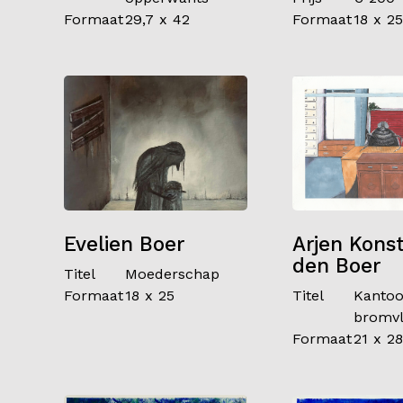
Formaat
29,7 x 42
Formaat
18 x 25
Evelien Boer
Arjen Kons
den Boer
Titel
Moederschap
Formaat
18 x 25
Titel
Kantoo
bromvl
Formaat
21 x 28