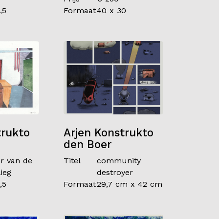
,5
Formaat
40 x 30
trukto
Arjen Konstrukto
den Boer
r van de
Titel
community
ieg
destroyer
,5
Formaat
29,7 cm x 42 cm