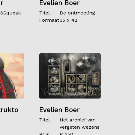
r
Evelien Boer
 &Squeak
Titel
De ontmoeting
0
Formaat
35 x 42
trukto
Evelien Boer
Titel
Het archief van
vergeten wezens
Prijs
€ 250