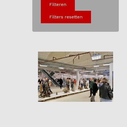
Filteren
Programma
Filters resetten
Onderwijs
Blijgoedplein
Doe mee
Bezoekers
Parking
Over ons
Art Brut
Nieuws
ANBI
Fotoalbums