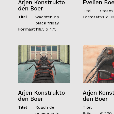
Arjen Konstrukto
Evelien Boe
den Boer
Titel
Steam
Titel
wachten op
Formaat
21 x 3
black friday
Formaat
118,5 x 175
Arjen Konstrukto
Arjen Kons
den Boer
den Boer
Titel
Ruach de
Titel
opperwants
Prijs
€ 200