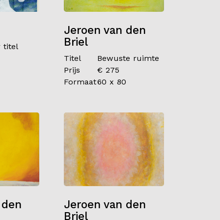
m
Jeroen van den
Briel
titel
Titel
Bewuste ruimte
1
Prijs
€ 275
Formaat
60 x 80
 den
Jeroen van den
Briel