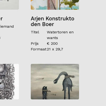
r
Arjen Konstrukto
den Boer
niemand
Titel
Watertoren en
8
wants
Prijs
€ 200
Formaat
21 x 29,7