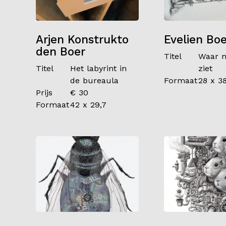
Arjen Konstrukto
Evelien Boe
den Boer
Titel
Waar 
Titel
Het labyrint in
ziet
de bureaula
Formaat
28 x 3
Prijs
€ 30
Formaat
42 x 29,7