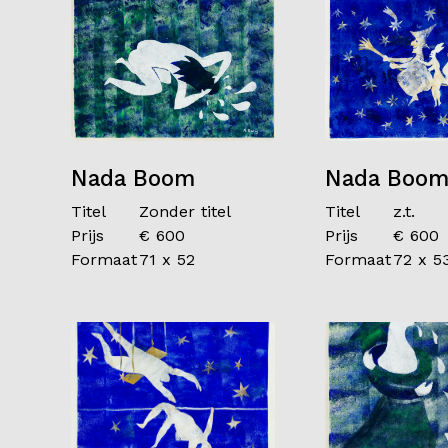
Nada Boom
Nada Boo
Titel
Zonder titel
Titel
z.t.
Prijs
€ 600
Prijs
€ 600
Formaat
71 x 52
Formaat
72 x 5