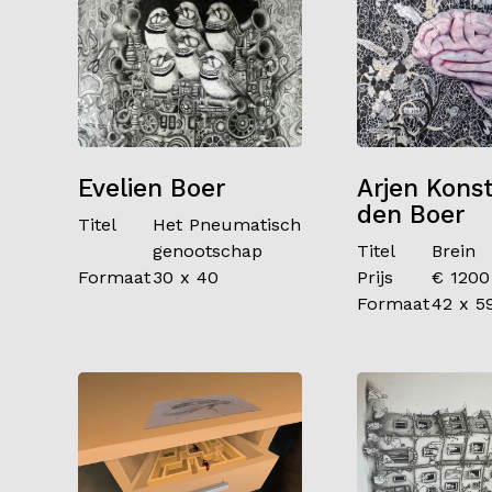
Evelien Boer
Arjen Kons
den Boer
Titel
Het Pneumatisch
genootschap
Titel
Brein
Formaat
30 x 40
Prijs
€ 1200
Formaat
42 x 5