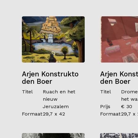
Arjen Konstrukto
Arjen Kons
den Boer
den Boer
Titel
Ruach en het
Titel
Drome
nieuw
het wa
Jeruzalem
Prijs
€ 30
Formaat
29,7 x 42
Formaat
29,7 x 