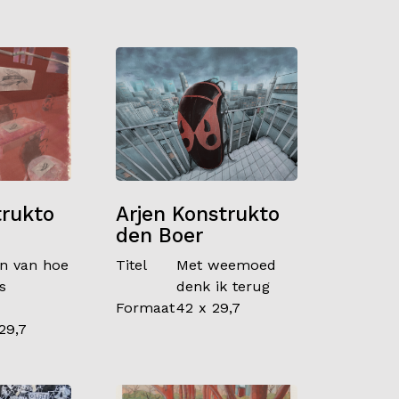
trukto
Arjen Konstrukto
den Boer
n van hoe
Titel
Met weemoed
s
denk ik terug
Formaat
42 x 29,7
29,7