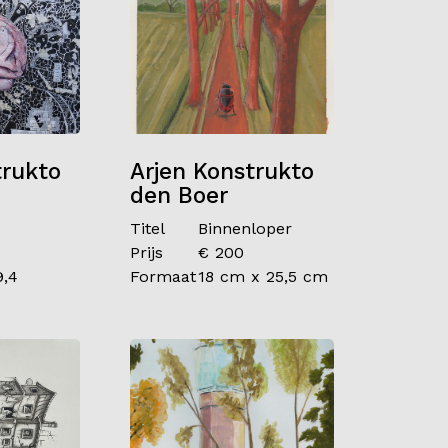
trukto
Arjen Konstrukto
den Boer
Titel
Binnenloper
Prijs
€ 200
9,4
Formaat
18 cm x 25,5 cm