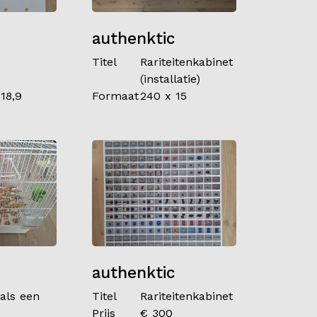
authenktic
Titel
Rariteitenkabinet
(installatie)
118,9
Formaat
240 x 15
authenktic
 als een
Titel
Rariteitenkabinet
Prijs
€ 300