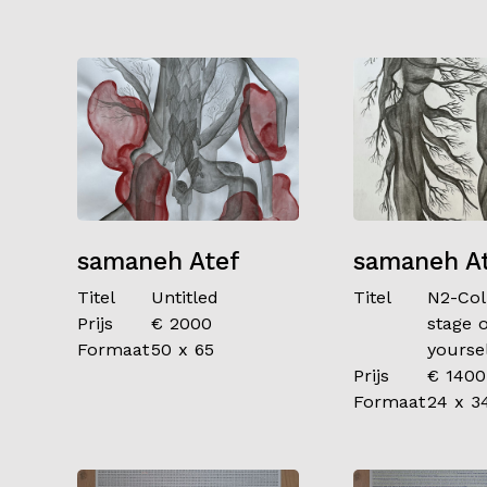
samaneh Atef
samaneh A
Titel
Untitled
Titel
N2-Coll
Prijs
€ 2000
stage 
Formaat
50 x 65
yourse
Prijs
€ 1400
Formaat
24 x 3