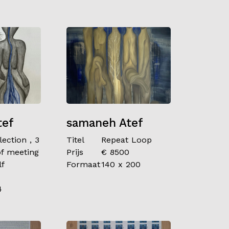
tef
samaneh Atef
ection , 3
Titel
Repeat Loop
of meeting
Prijs
€ 8500
lf
Formaat
140 x 200
4