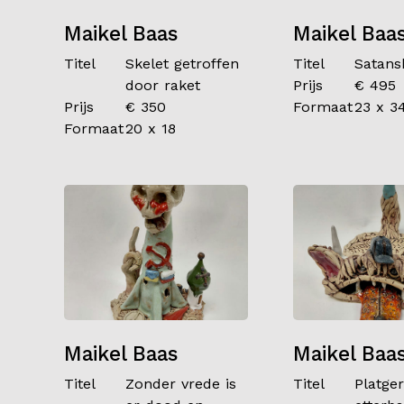
Maikel Baas
Maikel Baa
Titel
Skelet getroffen
Titel
Satans
door raket
Prijs
€ 495
Prijs
€ 350
Formaat
23 x 3
Formaat
20 x 18
Maikel Baas
Maikel Baa
Titel
Zonder vrede is
Titel
Platge