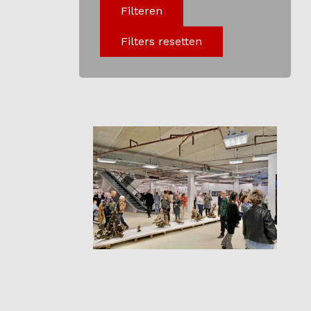
Filteren
Programma
Filters resetten
Onderwijs
Blijgoedplein
Doe mee
Bezoekers
Parking
Over ons
Art Brut
Nieuws
ANBI
Fotoalbums