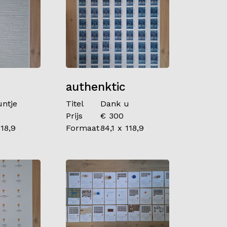
authenktic
untje
Titel
Dank u
Prijs
€ 300
118,9
Formaat
84,1 x 118,9