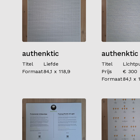
authenktic
authenktic
Titel
Liefde
Titel
Lichtp
Formaat
84,1 x 118,9
Prijs
€ 300
Formaat
84,1 x 