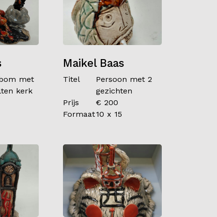
s
Maikel Baas
bom met
Titel
Persoon met 2
ten kerk
gezichten
Prijs
€ 200
1
Formaat
10 x 15