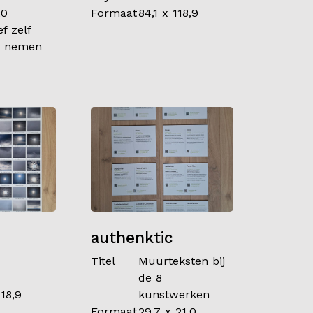
20
Formaat
84,1 x 118,9
ef zelf
e nemen
authenktic
Titel
Muurteksten bij
de 8
118,9
kunstwerken
Formaat
29,7 x 21,0