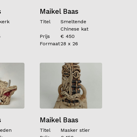
s
Maikel Baas
kerk
Titel
Smeltende
Chinese kat
4
Prijs
€ 450
Formaat
28 x 26
s
Maikel Baas
reden
Titel
Masker stier