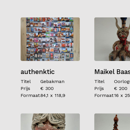
authenktic
Maikel Baa
Titel
Gebakman
Titel
Oorlog
Prijs
€ 300
Prijs
€ 200
Formaat
84,1 x 118,9
Formaat
16 x 25