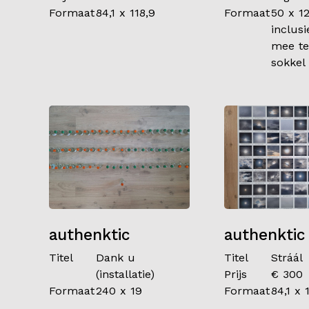
Formaat
84,1 x 118,9
Formaat
50 x 1
inclusi
mee t
sokkel
authenktic
authenktic
Titel
Dank u
Titel
Stráál
(installatie)
Prijs
€ 300
Formaat
240 x 19
Formaat
84,1 x 