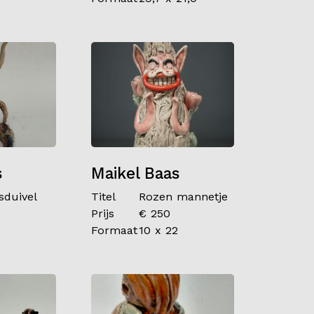
s
Maikel Baas
sduivel
Titel
Rozen mannetje
Prijs
€ 250
Formaat
10 x 22