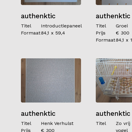
authenktic
authenktic
Titel
Introductiepaneel
Titel
Groei
Formaat
84,1 x 59,4
Prijs
€ 300
Formaat
84,1 x 
authenktic
authenktic
Titel
Henk Verhulst
Titel
Zo vrij
Prijs
€ 300
vogel