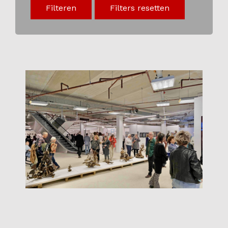
Filteren
Filters resetten
Onderwijs
Blijgoedplein
Doe mee
Bezoekers
Parking
Over ons
Art Brut
Nieuws
ANBI
Fotoalbums
Partners
Vrijwilligers