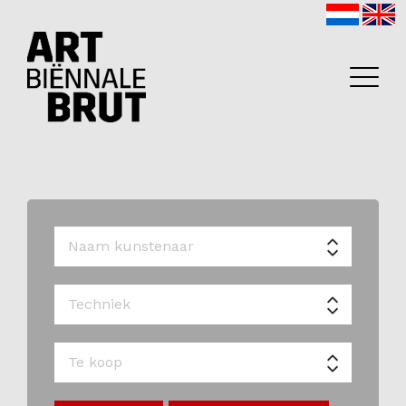
Home
Exposanten
2026
Archief
Programma