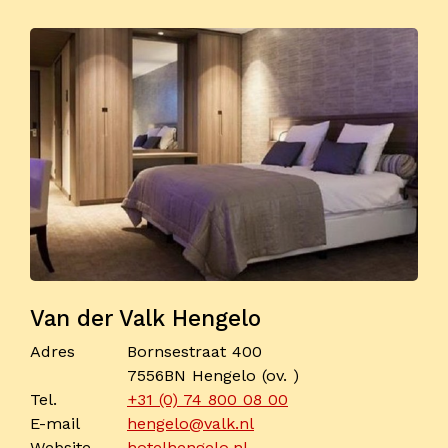
Van der Valk Hengelo
Adres
Bornsestraat 400
7556BN Hengelo (ov. )
Tel.
+31 (0) 74 800 08 00
E-mail
hengelo@valk.nl
Website
hotelhengelo.nl