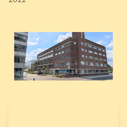
Onderwijs
Blijgoedplein
Doe mee
Bezoekers
Parking
Over ons
Art Brut
Nieuws
ANBI
Fotoalbums
Partners
Vrijwilligers