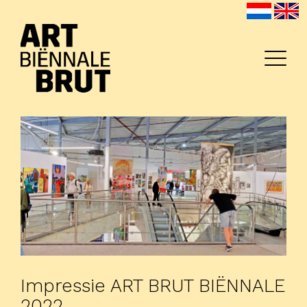
Home
Exposanten
2026
Archief
Impressie ART BRUT BIËNNALE
Programma
2022