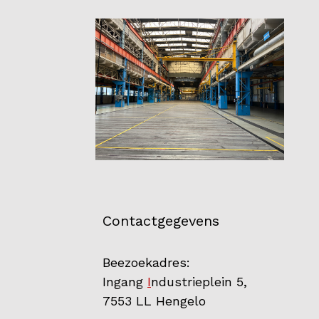
Partners
Vrijwilligers
Contact
Contactgegevens
Beezoekadres:
Ingang
I
ndustrieplein 5,
7553 LL Hengelo