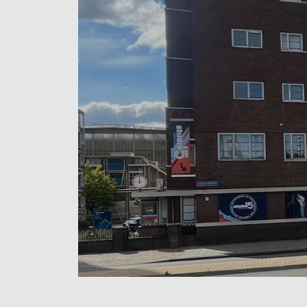
Programma
Onderwijs
Blijgoedplein
Doe mee
Bezoekers
Parking
Over ons
Art Brut
Nieuws
ANBI
Fotoalbums