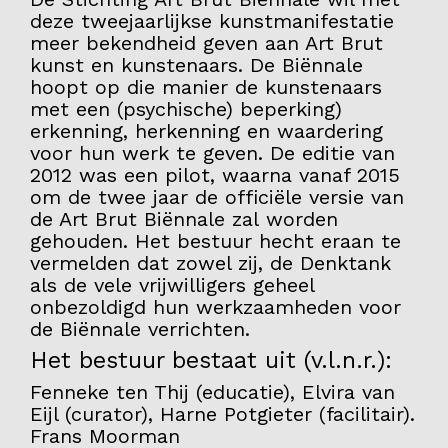
deze tweejaarlijkse kunstmanifestatie
Contact
meer bekendheid geven aan Art Brut
kunst en kunstenaars. De Biënnale
hoopt op die manier de kunstenaars
met een (psychische) beperking)
erkenning, herkenning en waardering
voor hun werk te geven. De editie van
2012 was een pilot, waarna vanaf 2015
om de twee jaar de officiële versie van
de Art Brut Biënnale zal worden
gehouden. Het bestuur hecht eraan te
vermelden dat zowel zij, de Denktank
als de vele vrijwilligers geheel
onbezoldigd hun werkzaamheden voor
de Biënnale verrichten.
Het bestuur bestaat uit (v.l.n.r.):
Fenneke ten Thij (educatie), Elvira van
Eijl (curator), Harne Potgieter (facilitair).
Frans Moorman