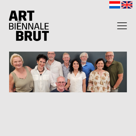
Home
Exposanten
2026
Archief
Programma