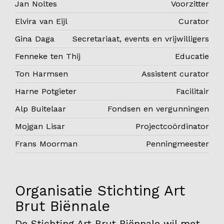
Jan Noltes
Voorzitter
Onderwijs
Elvira van Eijl
Curator
Blijgoedplein
Gina Daga
Secretariaat, events en vrijwilligers
Doe mee
Fenneke ten Thij
Educatie
Bezoekers
Ton Harmsen
Assistent curator
Harne Potgieter
Facilitair
Parking
Alp Buitelaar
Fondsen en vergunningen
Over ons
Mojgan Lisar
Projectcoördinator
Art Brut
Frans Moorman
Penningmeester
Nieuws
ANBI
Fotoalbums
Organisatie Stichting Art
Partners
Brut Biënnale
Vrijwilligers
De Stichting Art Brut Biënnale wil met