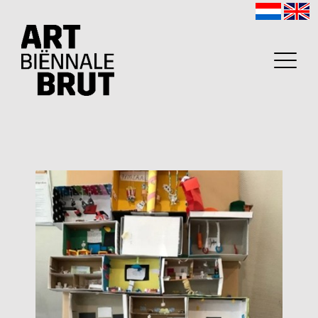
Home
Exposanten
2026
Archief
Programma