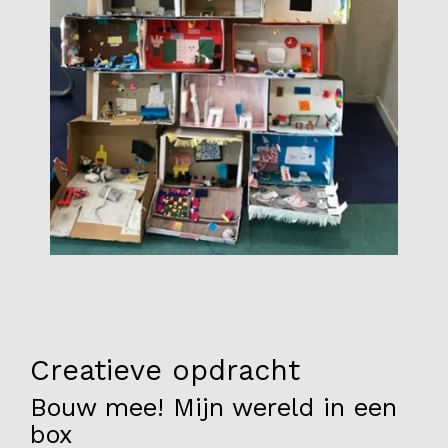
Onderwijs
Blijgoedplein
Doe mee
Bezoekers
Parking
Over ons
Art Brut
Nieuws
ANBI
Creatieve opdracht
Fotoalbums
Bouw mee! Mijn wereld in een
Partners
box
Vrijwilligers