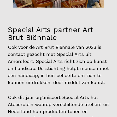
Onderwijs
Blijgoedplein
Doe mee
Special Arts partner Art
Brut Biënnale
Bezoekers
Ook voor de Art Brut Biënnale van 2023 is
Parking
contact gezocht met Special Arts uit
Over ons
Amersfoort. Special Arts richt zich op kunst
en handicap. De stichting helpt mensen met
Art Brut
een handicap, in hun behoefte om zich te
Nieuws
kunnen uitdrukken, door middel van kunst.
ANBI
Ook dit jaar organiseert Special Arts het
Fotoalbums
Atelierplein waarop verschillende ateliers uit
Partners
Nederland hun producten tonen en
Vrijwilligers