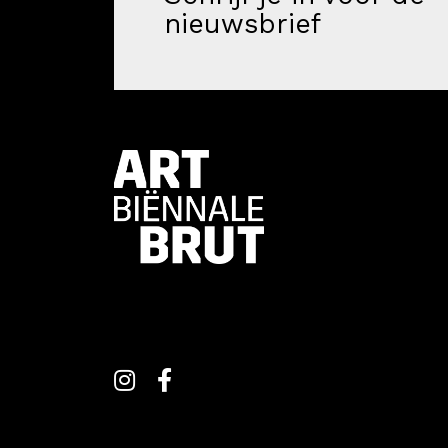
nieuwsbrief
Programma
Onderwijs
Blijgoedplein
Doe mee
Bezoekers
Parking
Over ons
Art Brut
Nieuws
ANBI
Fotoalbums