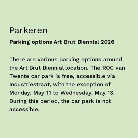
Onderwijs
Blijgoedplein
Parkeren
Doe mee
Parking options Art Brut Biennial 2026
Bezoekers
Parking
There are various parking options around
the Art Brut Biennial location. The ROC van
Over ons
Twente car park is free, accessible via
Industriestraat, with the exception of
Art Brut
Monday, May 11 to Wednesday, May 13.
Nieuws
During this period, the car park is not
ANBI
accessible.
Fotoalbums
Partners
Vrijwilligers