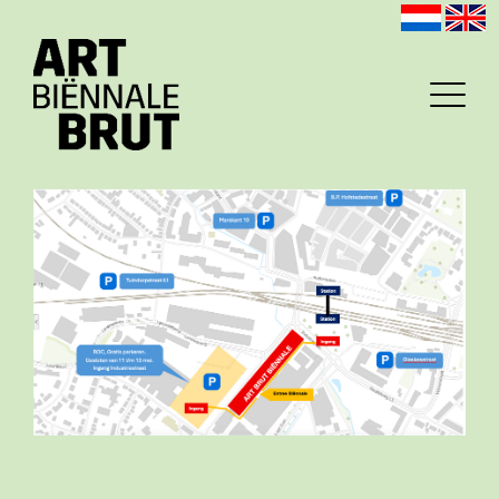
Home
Exposanten
2026
Archief
Programma