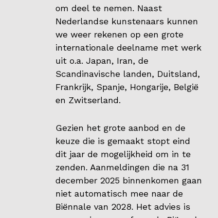
om deel te nemen. Naast
Programma
Nederlandse kunstenaars kunnen
Onderwijs
we weer rekenen op een grote
internationale deelname met werk
Blijgoedplein
uit o.a. Japan, Iran, de
Doe mee
Scandinavische landen, Duitsland,
Frankrijk, Spanje, Hongarije, België
Bezoekers
en Zwitserland.
Parking
Gezien het grote aanbod en de
keuze die is gemaakt stopt eind
Over ons
dit jaar de mogelijkheid om in te
Art Brut
zenden. Aanmeldingen die na 31
Nieuws
december 2025 binnenkomen gaan
niet automatisch mee naar de
ANBI
Biënnale van 2028. Het advies is
Fotoalbums