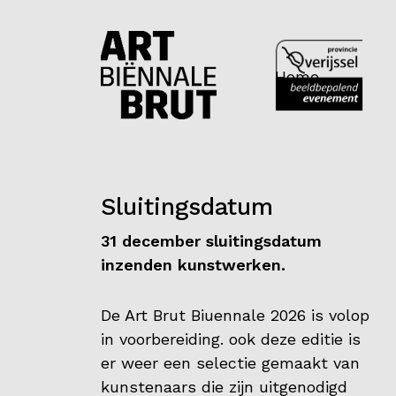
Home
Sluitingsdatum
31 december sluitingsdatum
Home
inzenden kunstwerken.
Exposanten
De Art Brut Biuennale 2026 is volop
in voorbereiding. ook deze editie is
2026
er weer een selectie gemaakt van
Archief
kunstenaars die zijn uitgenodigd