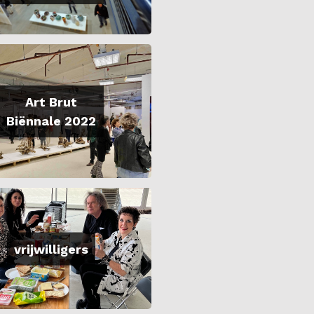
Art Brut
Biënnale 2022
vrijwilligers