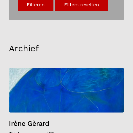
Filteren
Filters resetten
Onderwijs
Blijgoedplein
Doe mee
Bezoekers
Archief
Parking
Over ons
Art Brut
Nieuws
ANBI
Fotoalbums
Partners
Irène Gèrard
Vrijwilligers