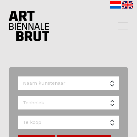
Home
Exposanten
2026
Archief
Programma