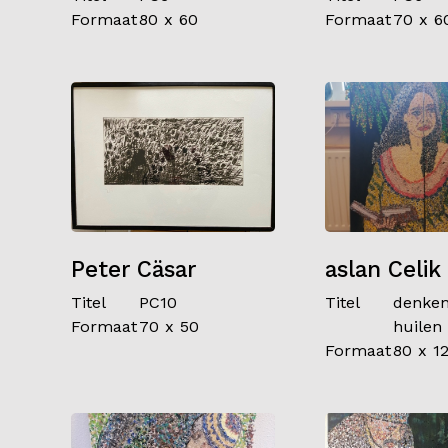
Formaat
80 x 60
Formaat
70 x 6
Peter Cäsar
aslan Celik
Titel
PC10
Titel
denken
Formaat
70 x 50
huilen
Formaat
80 x 1