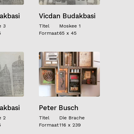
akbasi
Vicdan Budakbasi
e 3
Titel
Moskee 1
5
Formaat
65 x 45
akbasi
Peter Busch
e 2
Titel
Die Brache
5
Formaat
116 x 239