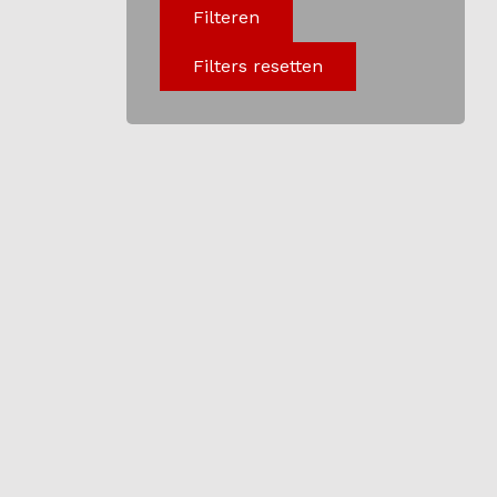
Filteren
Programma
Filters resetten
Onderwijs
Blijgoedplein
Doe mee
Bezoekers
Parking
Over ons
Art Brut
Nieuws
ANBI
Fotoalbums