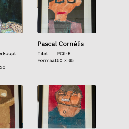
Pascal Cornélis
rkoopt
Titel
PC5-B
Formaat
50 x 65
120