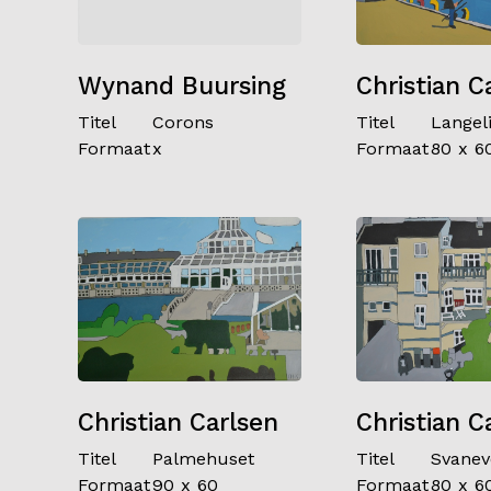
Wynand Buursing
Christian C
Titel
Corons
Titel
Langel
Formaat
x
Formaat
80 x 6
Christian Carlsen
Christian C
Titel
Palmehuset
Titel
Svanev
Formaat
90 x 60
Formaat
80 x 6