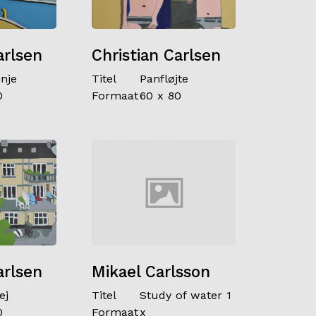
arlsen
Christian Carlsen
inje
Titel
Panfløjte
0
Formaat
60 x 80
arlsen
Mikael Carlsson
ej
Titel
Study of water 1
0
Formaat
x