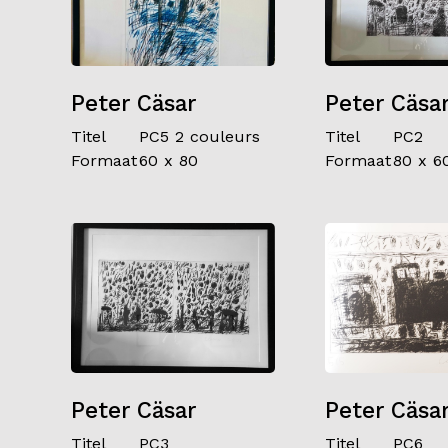
Peter Cäsar
Peter Cäsa
Titel
PC5 2 couleurs
Titel
PC2
Formaat
60 x 80
Formaat
80 x 6
Peter Cäsar
Peter Cäsa
Titel
PC3
Titel
PC6