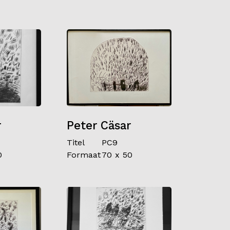
r
Peter Cäsar
Titel
PC9
0
Formaat
70 x 50