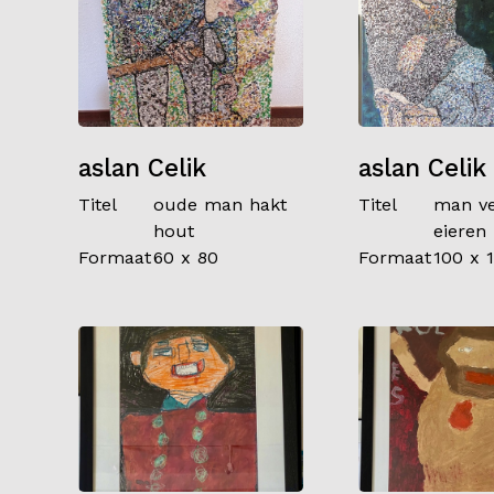
aslan Celik
aslan Celik
Titel
oude man hakt
Titel
man ve
hout
eieren
Formaat
60 x 80
Formaat
100 x 