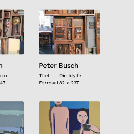
h
Peter Busch
urm
Titel
Die Idylle
147
Formaat
82 x 237