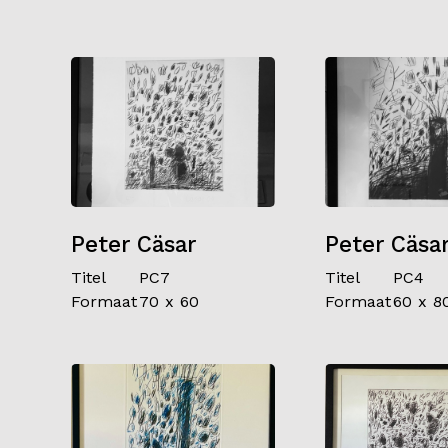
Peter Cäsar
Peter Cäsa
Titel
PC7
Titel
PC4
Formaat
70 x 60
Formaat
60 x 8