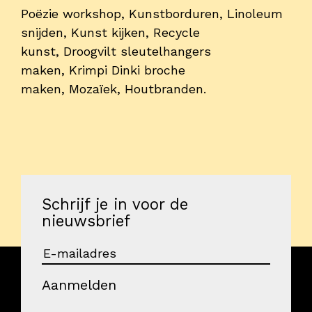
Poëzie workshop, Kunstborduren, Linoleum
Onderwijs
snijden, Kunst kijken, Recycle
Blijgoedplein
kunst, Droogvilt sleutelhangers
Doe mee
maken, Krimpi Dinki broche
maken, Mozaïek, Houtbranden.
Bezoekers
Parking
Over ons
Art Brut
Schrijf je in voor de
Nieuws
nieuwsbrief
ANBI
Fotoalbums
Partners
Aanmelden
Vrijwilligers