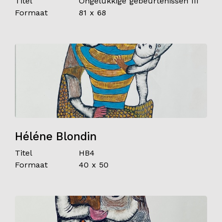
Titel
Ongelukkige gebeurtenissen III
Formaat
81 x 68
Contact
Héléne Blondin
Titel
HB4
Formaat
40 x 50