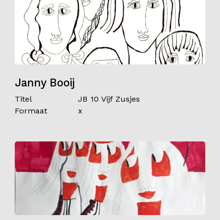
Janny Booij
Titel
JB 10 Vijf Zusjes
Formaat
x