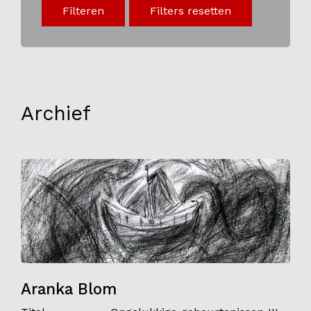
Filteren
Filters resetten
Onderwijs
Blijgoedplein
Doe mee
Bezoekers
Archief
Parking
Over ons
Art Brut
Nieuws
ANBI
Fotoalbums
Partners
Aranka Blom
Vrijwilligers