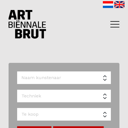
Home
Exposanten
2026
Archief
Programma