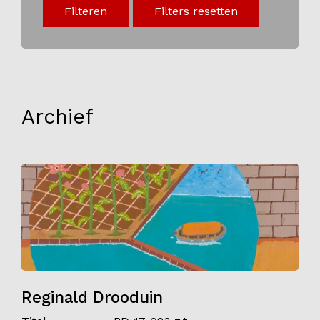
Filteren
Filters resetten
Onderwijs
Blijgoedplein
Doe mee
Bezoekers
Archief
Parking
Over ons
Art Brut
Nieuws
ANBI
Fotoalbums
Partners
Reginald Drooduin
Vrijwilligers