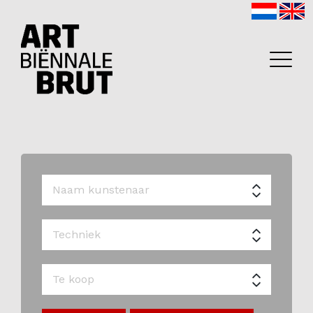
Home
Exposanten
2026
Archief
Programma