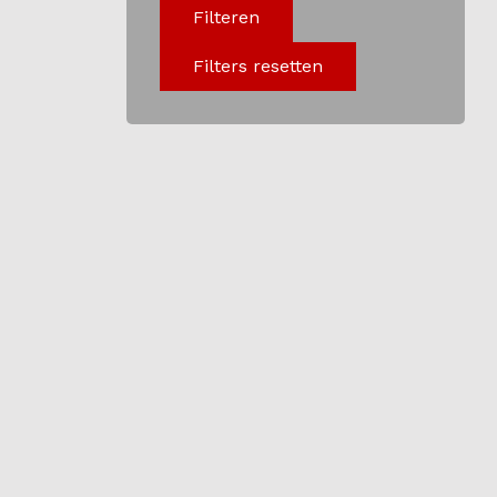
Filteren
Programma
Filters resetten
Onderwijs
Blijgoedplein
Doe mee
Bezoekers
Parking
Over ons
Art Brut
Nieuws
ANBI
Fotoalbums