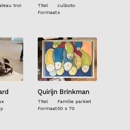
ateau troi
Titel
culboto
Formaat
x
ard
Quirijn Brinkman
ux
Titel
Familie parkiet
oy
Formaat
50 x 70