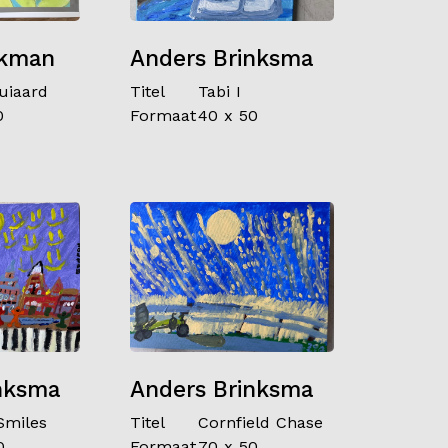
nkman
Anders Brinksma
uiaard
Titel
Tabi I
0
Formaat
40 x 50
nksma
Anders Brinksma
Smiles
Titel
Cornfield Chase
0
Formaat
70 x 50