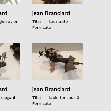
ard
jean Branciard
gen avion
Titel
tour auto
Formaat
x
ard
jean Branciard
 elegant
Titel
lapin fonceur 3
Formaat
x