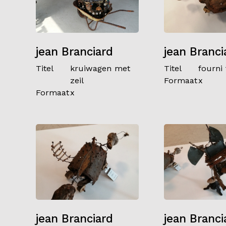
jean Branciard
jean Branci
Titel
kruiwagen met
Titel
fourni
zeil
Formaat
x
Formaat
x
jean Branciard
jean Branci