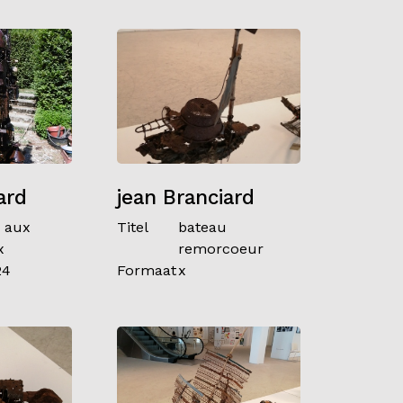
ard
jean Branciard
r aux
Titel
bateau
x
remorcoeur
24
Formaat
x