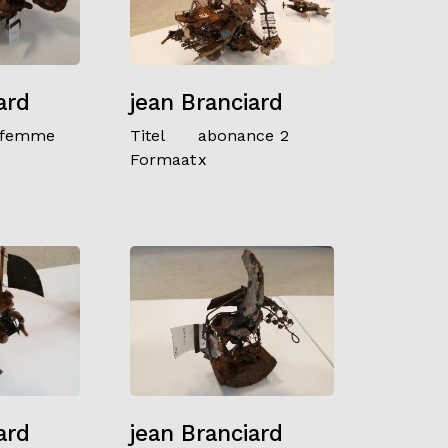
ard
jean Branciard
 femme
Titel
abonance 2
Formaat
x
ard
jean Branciard