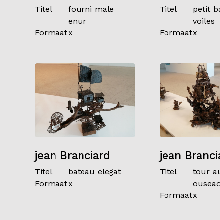
Titel
fourni male
Titel
petit b
enur
voiles
Formaat
x
Formaat
x
jean Branciard
jean Branci
Titel
bateau elegat
Titel
tour a
Formaat
x
ousea
Formaat
x