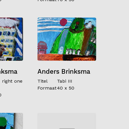
nksma
Anders Brinksma
 right one
Titel
Tabi III
Formaat
40 x 50
0