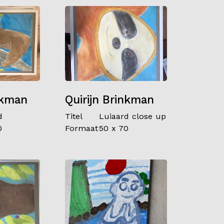
nkman
Quirijn Brinkman
d
Titel
Luiaard close up
0
Formaat
50 x 70