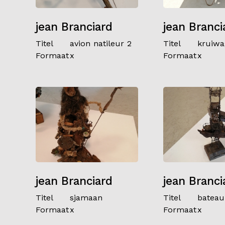
jean Branciard
jean Branci
Titel
avion natileur 2
Titel
kruiwa
Formaat
x
Formaat
x
jean Branciard
jean Branci
Titel
sjamaan
Titel
bateau
Formaat
x
Formaat
x