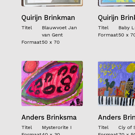
Quirijn Brinkman
Quirijn Bri
Titel
Blauwvoet Jan
Titel
Baby L
van Gent
Formaat
50 x 7
Formaat
50 x 70
Anders Brinksma
Anders Bri
Titel
Mysterorite I
Titel
Ciy of 
Formaat
40 x 30
Formaat
70 x 5