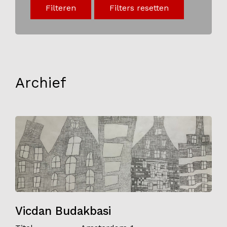
Filteren
Filters resetten
Onderwijs
Blijgoedplein
Doe mee
Bezoekers
Archief
Parking
Over ons
Art Brut
Nieuws
ANBI
Fotoalbums
Partners
Vicdan Budakbasi
Vrijwilligers