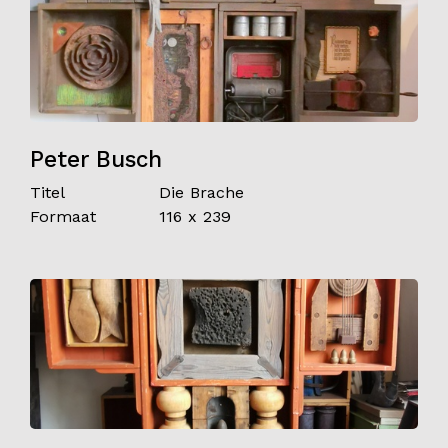
Peter Busch
Titel
Die Brache
Formaat
116 x 239