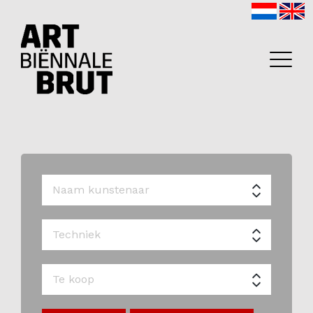
Home
Exposanten
2026
Archief
Programma