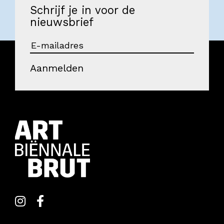
Schrijf je in voor de
Onderwijs
nieuwsbrief
Blijgoedplein
Doe mee
Aanmelden
Bezoekers
Parking
Over ons
Art Brut
Nieuws
ANBI
Fotoalbums
Partners
Vrijwilligers