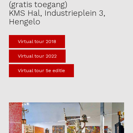
(gratis toegang)
Onderwijs
KMS Hal, Industrieplein 3,
Blijgoedplein
Hengelo
Doe mee
Virtual tour 2018
Bezoekers
Parking
Virtual tour 2022
Over ons
Virtual tour 5e editie
Art Brut
Nieuws
ANBI
Fotoalbums
Partners
Vrijwilligers